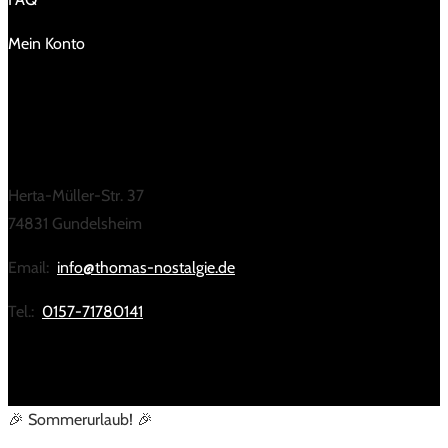
Mein Konto
KONTAKT
Herta-Müller-Str. 37
74831 Gundelsheim
Email:
info@thomas-nostalgie.de
Tel.:
0157-71780141
🎉 Sommerurlaub! 🎉