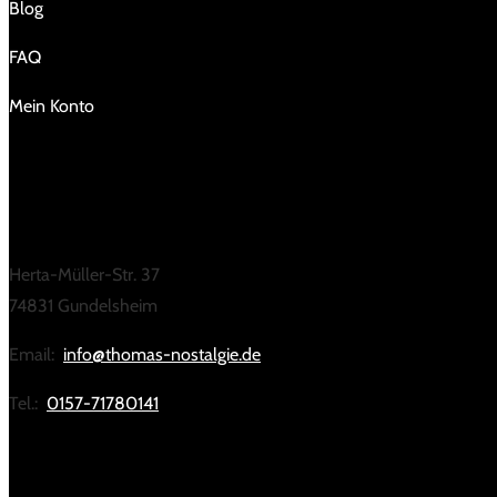
Blog
FAQ
Mein Konto
KONTAKT
Herta-Müller-Str. 37
74831 Gundelsheim
Email:
info@thomas-nostalgie.de
Tel.:
0157-71780141