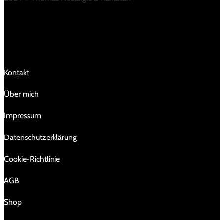
LINKS
Kontakt
Über mich
Impressum
Da­ten­schutz­er­klä­rung
Cookie-Richtlinie
AGB
Shop