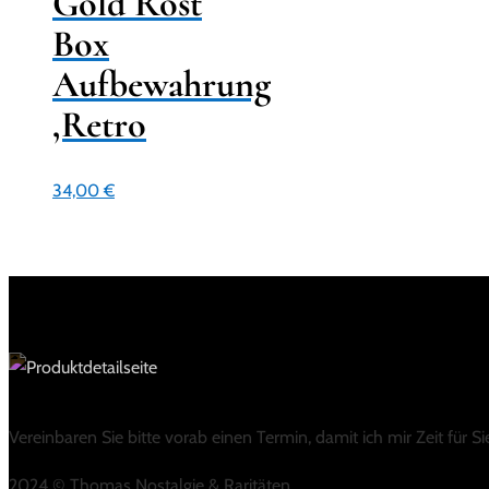
Gold Rost
Box
Aufbewahrung
,Retro
34,00
€
Vereinbaren Sie bitte vorab einen Termin, damit ich mir Zeit für 
2024 © Thomas Nostalgie & Raritäten