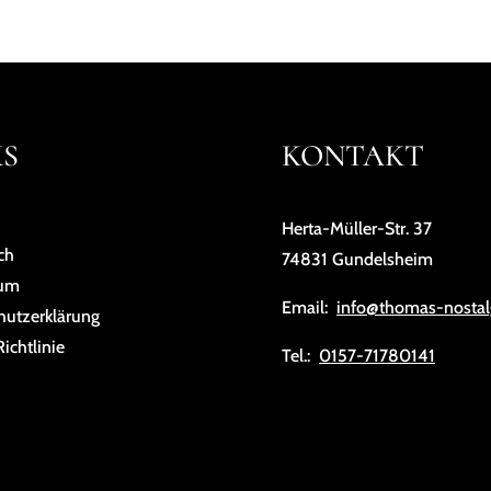
KS
KONTAKT
Herta-Müller-Str. 37
ch
74831 Gundelsheim
sum
Email:
info@thomas-nostal
hutz­er­klä­rung
ichtlinie
Tel.:
0157-71780141