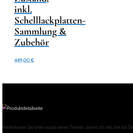
inkl.
Schelllackplatten-
Sammlung &
Zubehör
449,00
€
Vereinbaren Sie bitte vorab einen Termin, damit ich mir Zeit für 