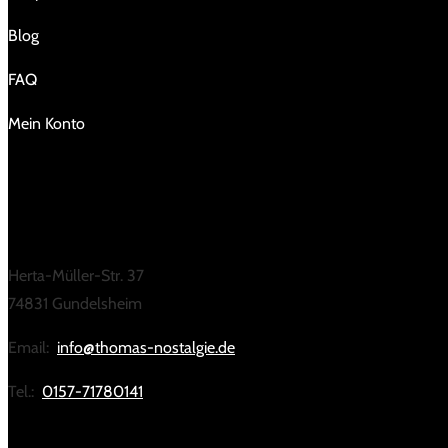
Blog
FAQ
Mein Konto
KONTAKT
Herta-Müller-Str. 37
74831 Gundelsheim
Email:
info@thomas-nostalgie.de
Tel.:
0157-71780141