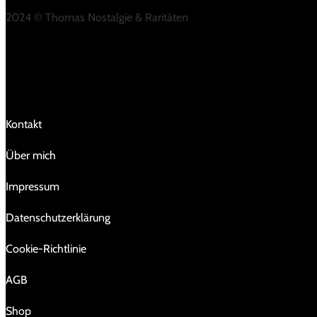
2024 © Thomas Nostalgie & Raritäten
LINKS
Kontakt
Über mich
Impressum
Da­ten­schutz­er­klä­rung
Cookie-Richtlinie
AGB
Shop