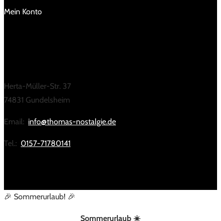
Mein Konto
KONTAKT
Herta-Müller-Str. 37
74831 Gundelsheim
Email:
info@thomas-nostalgie.de
Tel.:
0157-71780141
🎉 Sommerurlaub! 🎉
Sommerurlaub ☀️