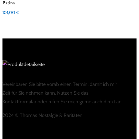
Patina
101,00
€
Vereinbaren Sie bitte vorab einen Termin, damit ich mir
Zeit für Sie nehmen kann. Nutzen Sie das
Kontaktformular oder rufen Sie mich gerne auch direkt an.
2024 © Thomas Nostalgie & Raritäten
LINKS