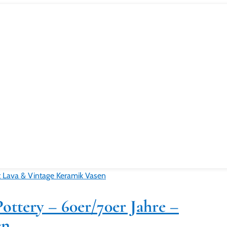
ttery – 60er/70er Jahre –
en