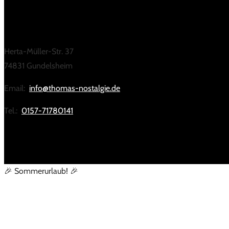
KONTAKT
Herta-Müller-Str. 37
74831 Gundelsheim
Email:
info@thomas-nostalgie.de
Tel.:
0157-71780141
🎉 Sommerurlaub! 🎉