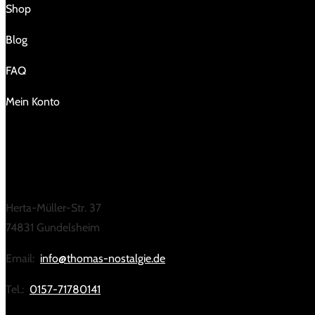
Shop
Blog
FAQ
Mein Konto
KONTAKT
Herta-Müller-Str. 37
74831 Gundelsheim
Email:
info@thomas-nostalgie.de
Tel.:
0157-71780141