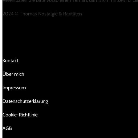
Vereinbaren Sie bitte vorab einen Termin, damit ich mir Zeit für 
2024 © Thomas Nostalgie & Raritäten
LINKS
Kontakt
Über mich
Impressum
Da­ten­schutz­er­klä­rung
Cookie-Richtlinie
AGB