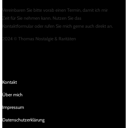
Vereinbaren Sie bitte vorab einen Termin, damit ich mir
Zeit für Sie nehmen kann. Nutzen Sie das
Kontaktformular oder rufen Sie mich gerne auch direkt an.
2024 © Thomas Nostalgie & Raritäten
LINKS
Kontakt
Über mich
Impressum
Da­ten­schutz­er­klä­rung