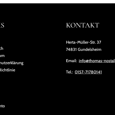
KS
KONTAKT
Herta-Müller-Str. 37
ch
74831 Gundelsheim
sum
Email:
info@thomas-nostal
hutz­er­klä­rung
ichtlinie
Tel.:
0157-71780141
nto