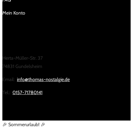
Mein Konto
KONTAKT
Herta-Müller-Str. 37
74831 Gundelsheim
Email:
info@thomas-nostalgie.de
Tel.:
0157-71780141
🎉 Sommerurlaub! 🎉