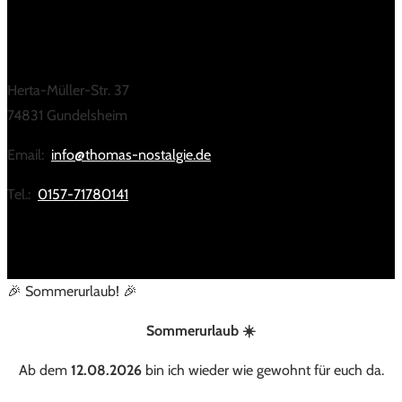
KONTAKT
Herta-Müller-Str. 37
74831 Gundelsheim
Email:
info@thomas-nostalgie.de
Tel.:
0157-71780141
🎉 Sommerurlaub! 🎉
Sommerurlaub ☀️
Ab dem
12.08.2026
bin ich wieder wie gewohnt für euch da.