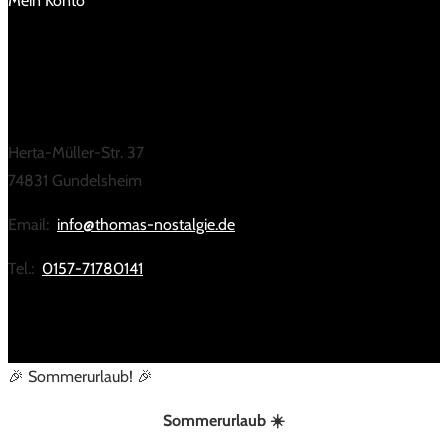
Mein Konto
KONTAKT
Herta-Müller-Str. 37
74831 Gundelsheim
Email:
info@thomas-nostalgie.de
Tel.:
0157-71780141
🎉 Sommerurlaub! 🎉
Sommerurlaub ☀️