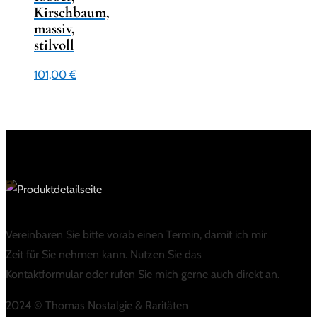
Kirschbaum,
massiv,
stilvoll
101,00
€
Vereinbaren Sie bitte vorab einen Termin, damit ich mir
Zeit für Sie nehmen kann. Nutzen Sie das
Kontaktformular oder rufen Sie mich gerne auch direkt an.
2024 © Thomas Nostalgie & Raritäten