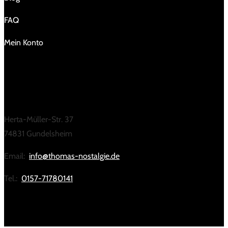
FAQ
Mein Konto
KONTAKT
Herta-Müller-Str. 37
74831 Gundelsheim
Email:
info@thomas-nostalgie.de
Tel.:
0157-71780141