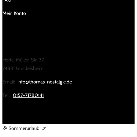
Mein Konto
KONTAKT
Herta-Müller-Str. 37
74831 Gundelsheim
Email:
info@thomas-nostalgie.de
Tel.:
0157-71780141
🎉 Sommerurlaub! 🎉