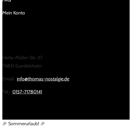
Mein Konto
KONTAKT
Herta-Müller-Str. 37
74831 Gundelsheim
Email:
info@thomas-nostalgie.de
Tel.:
0157-71780141
🎉 Sommerurlaub! 🎉