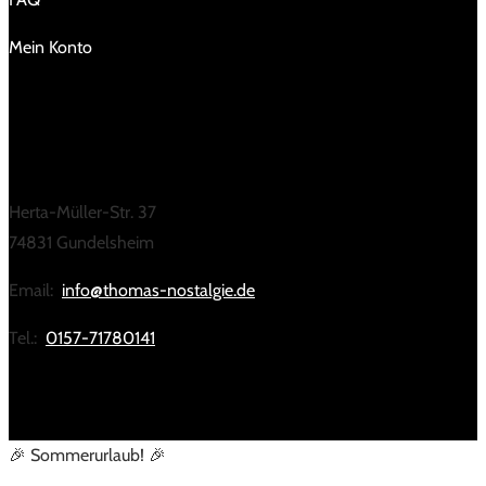
Mein Konto
KONTAKT
Herta-Müller-Str. 37
74831 Gundelsheim
Email:
info@thomas-nostalgie.de
Tel.:
0157-71780141
🎉 Sommerurlaub! 🎉