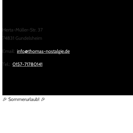
KONTAKT
Herta-Müller-Str. 37
74831 Gundelsheim
Email:
info@thomas-nostalgie.de
Tel.:
0157-71780141
🎉 Sommerurlaub! 🎉