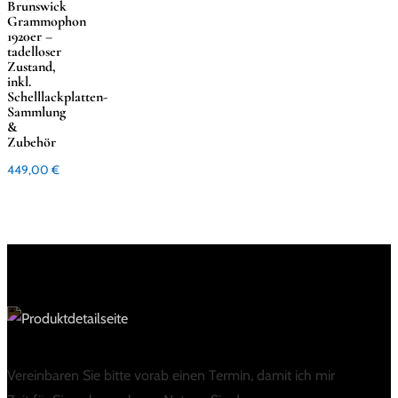
Brunswick
Grammophon
1920er –
tadelloser
Zustand,
inkl.
Schelllackplatten-
Sammlung
&
Zubehör
449,00
€
Vereinbaren Sie bitte vorab einen Termin, damit ich mir