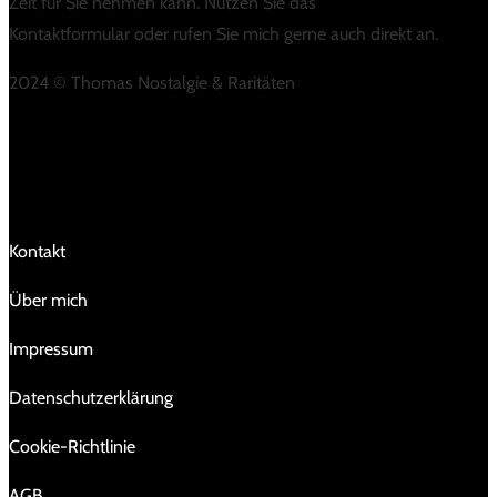
Zeit für Sie nehmen kann. Nutzen Sie das
Kontaktformular oder rufen Sie mich gerne auch direkt an.
2024 © Thomas Nostalgie & Raritäten
LINKS
Kontakt
Über mich
Impressum
Da­ten­schutz­er­klä­rung
Cookie-Richtlinie
AGB