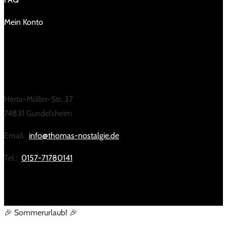
Mein Konto
KONTAKT
Herta-Müller-Str. 37
74831 Gundelsheim
Email:
info@thomas-nostalgie.de
Tel.:
0157-71780141
🎉 Sommerurlaub! 🎉