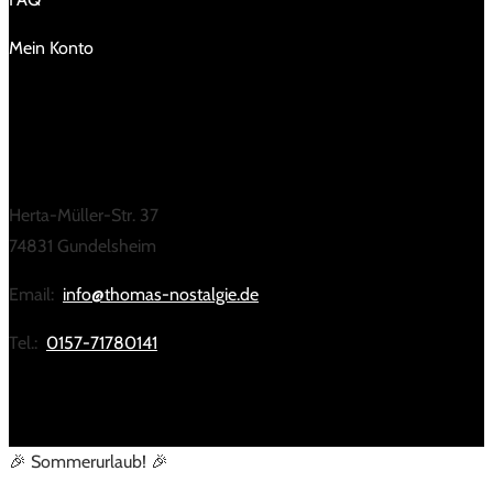
Mein Konto
KONTAKT
Herta-Müller-Str. 37
74831 Gundelsheim
Email:
info@thomas-nostalgie.de
Tel.:
0157-71780141
🎉 Sommerurlaub! 🎉