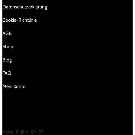
Da­ten­schutz­er­klä­rung
Cookie-Richtlinie
AGB
Shop
Blog
FAQ
Mein Konto
KONTAKT
Herta-Müller-Str. 37