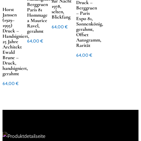
zur Nacht
Druck –
Berggruen
1978,
Berggruen
Horst
Paris 81
selten,
– Paris
Janssen
Hommage
Blickfang
Expo 81,
(1929–
a Maurice
Sonnenkönig,
1995)
Ravel,
64,00
€
gerahmt,
Druck –
gerahmt
Offset
Handsigniert,
Autogramm,
25 Jahre
64,00
€
Rarität
Architekt
Ewald
64,00
€
Brune –
Druck,
handsigniert,
gerahmt
64,00
€