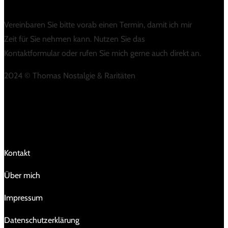
Vereinbaren Sie bitte vorab einen Termin, damit ich mir
Zeit für Sie nehmen kann. Nutzen Sie das
Kontaktformular oder rufen Sie mich gerne auch direkt an.
2024 © Thomas Nostalgie & Raritäten
LINKS
Kontakt
Über mich
Impressum
Da­ten­schutz­er­klä­rung