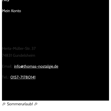
Mein Konto
KONTAKT
Herta-Müller-Str. 37
74831 Gundelsheim
Email:
info@thomas-nostalgie.de
Tel.:
0157-71780141
🎉 Sommerurlaub! 🎉