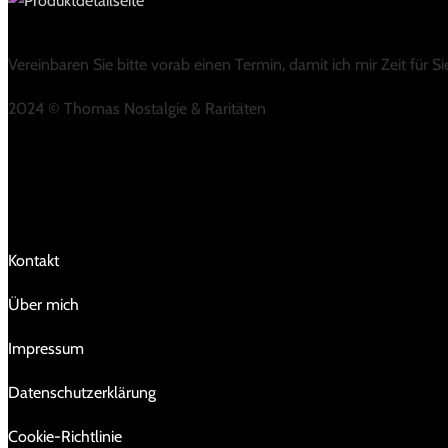
Vereinbaren Sie bitte vorab einen Termin, damit ich mir Zeit für 
2024 © Thomas Nostalgie & Raritäten
LINKS
Kontakt
Über mich
Impressum
Da­ten­schutz­er­klä­rung
Cookie-Richtlinie