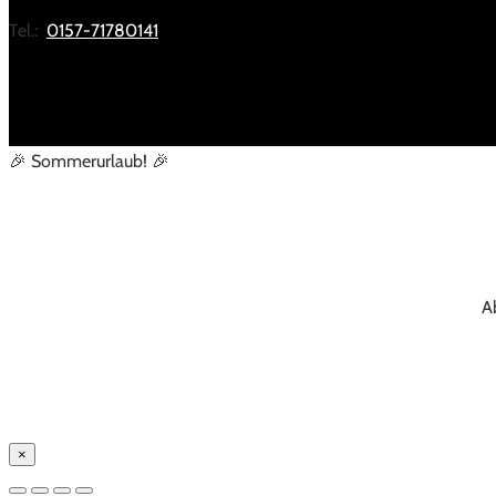
Tel.:
0157-71780141
🎉 Sommerurlaub! 🎉
A
×