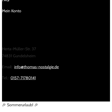
Mein Konto
KONTAKT
Herta-Müller-Str. 37
74831 Gundelsheim
Email:
info@thomas-nostalgie.de
Tel.:
0157-71780141
🎉 Sommerurlaub! 🎉