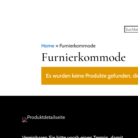
Home
»
Furnierkommode
Furnierkommode
Es wurden keine Produkte gefunden, di
Vereinbaren Sie bitte vorab einen Termin, damit