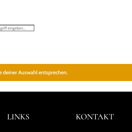
STARTSEITE
SHOP
ÜBER MICH
ANKAUF ANTIKER MÖBEL
e deiner Auswahl entsprechen.
LINKS
KONTAKT