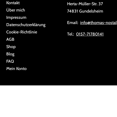
Kontakt
Herta-Müller-Str. 37
Über mich
74831 Gundelsheim
Impressum
Email:
info@thomas-nostal
Da­ten­schutz­er­klä­rung
Cookie-Richtlinie
Tel.:
0157-71780141
AGB
Shop
Blog
FAQ
Mein Konto