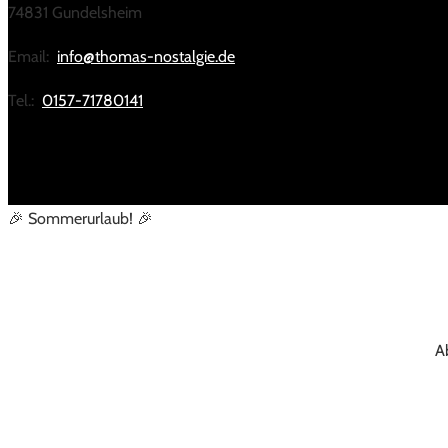
74831 Gundelsheim
Email:
info@thomas-nostalgie.de
Tel.:
0157-71780141
🎉 Sommerurlaub! 🎉
A