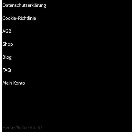
Da­ten­schutz­er­klä­rung
Cookie-Richtlinie
AGB
Shop
Blog
FAQ
Mein Konto
KONTAKT
Herta-Müller-Str. 37