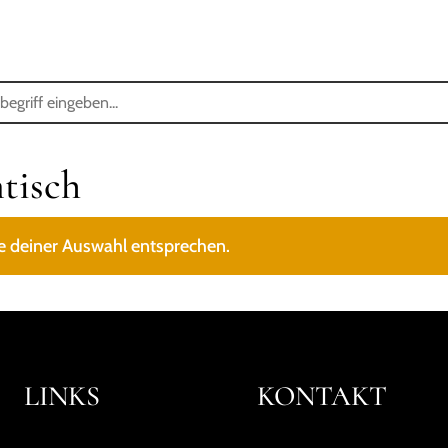
STARTSEITE
SHOP
ÜBER MICH
ANKAUF ANTIKER MÖBEL
tisch
e deiner Auswahl entsprechen.
LINKS
KONTAKT