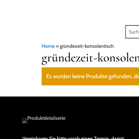
Home
»
gründezeit-konsolentisch
gründezeit-konsolen
Es wurden keine Produkte gefunden, di
Vereinbaren Sie bitte vorab einen Termin, damit