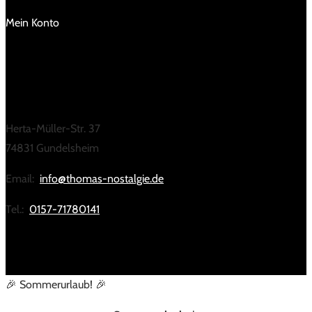
Mein Konto
KONTAKT
Herta-Müller-Str. 37
74831 Gundelsheim
Email:
info@thomas-nostalgie.de
Tel.:
0157-71780141
🎉 Sommerurlaub! 🎉