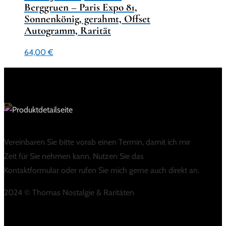
Berggruen – Paris Expo 81,
Sonnenkönig, gerahmt, Offset
Autogramm, Rarität
64,00
€
Vereinbaren Sie bitte vorab einen Termin, damit ich mir
Zeit für Sie nehmen kann. Nutzen Sie das
Kontaktformular oder rufen Sie mich gerne auch direkt an.
2024 © Thomas Nostalgie & Raritäten