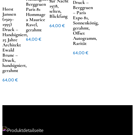
zur Nacht
Druck –
Berggruen
1978,
Berggruen
Horst
Paris 81
selten,
– Paris
Janssen
Hommage
Blickfang
Expo 81,
(1929–
a Maurice
Sonnenkönig,
1995)
Ravel,
64,00
€
gerahmt,
Druck –
gerahmt
Offset
Handsigniert,
Autogramm,
25 Jahre
64,00
€
Rarität
Architekt
Ewald
64,00
€
Brune –
Druck,
handsigniert,
gerahmt
64,00
€