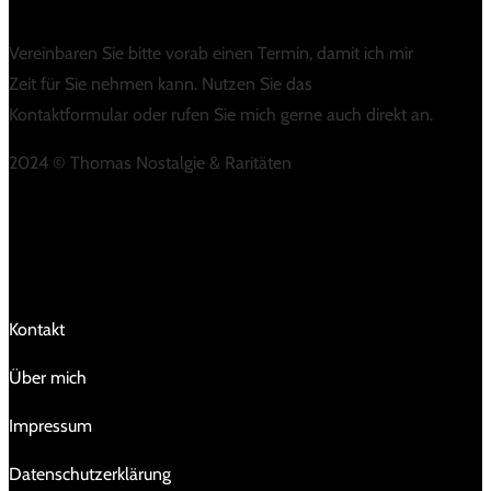
Vereinbaren Sie bitte vorab einen Termin, damit ich mir
Zeit für Sie nehmen kann. Nutzen Sie das
Kontaktformular oder rufen Sie mich gerne auch direkt an.
2024 © Thomas Nostalgie & Raritäten
LINKS
Kontakt
Über mich
Impressum
Da­ten­schutz­er­klä­rung