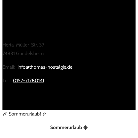
KONTAKT
Herta-Müller-Str. 37
74831 Gundelsheim
Email:
info@thomas-nostalgie.de
Tel.:
0157-71780141
🎉 Sommerurlaub! 🎉
Sommerurlaub ☀️