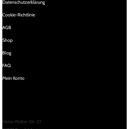
Da­ten­schutz­er­klä­rung
Cookie-Richtlinie
AGB
Shop
Blog
FAQ
Mein Konto
KONTAKT
Herta-Müller-Str. 37