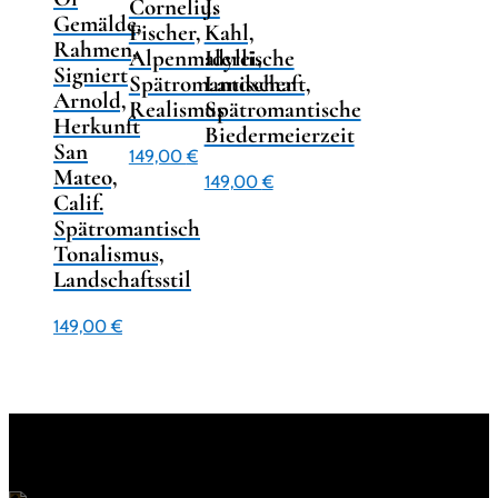
Cornelius
J.
Gemälde,
Fischer,
Kahl,
Rahmen,
Alpenmalerei,
Idyllische
Signiert
Spätromantischer
Landschaft,
Arnold,
Realismus
Spätromantische
Herkunft
Biedermeierzeit
San
149,00
€
Mateo,
149,00
€
Calif.
Spätromantisch
Tonalismus,
Landschaftsstil
149,00
€