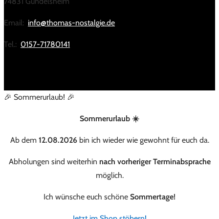
74831 Gundelsheim
Email:
info@thomas-nostalgie.de
Tel.:
0157-71780141
🎉 Sommerurlaub! 🎉
Sommerurlaub ☀️
Ab dem
12.08.2026
bin ich wieder wie gewohnt für euch da.
Abholungen sind weiterhin
nach vorheriger Terminabsprache
möglich.
Ich wünsche euch schöne
Sommertage!
Jetzt im Shop stöbern!