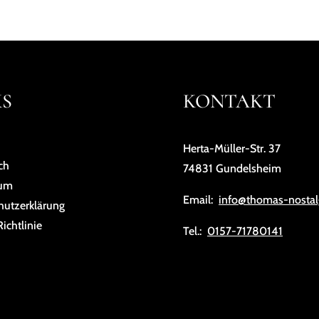
KS
KONTAKT
Herta-Müller-Str. 37
ch
74831 Gundelsheim
sum
Email:
info@thomas-nostal
hutz­er­klä­rung
ichtlinie
Tel.:
0157-71780141