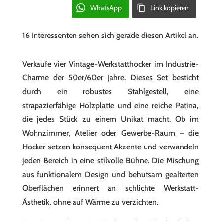
4er
WhatsApp
Link kopieren
Set,
Industrie
16 Interessenten sehen sich gerade diesen Artikel an.
Design,
Vintage
Verkaufe vier Vintage-Werkstatthocker im Industrie-
50/60er
Charme der 50er/60er Jahre. Dieses Set besticht
Jahre,
durch ein robustes Stahlgestell, eine
Stahlgestell,
strapazierfähige Holzplatte und eine reiche Patina,
Patina
die jedes Stück zu einem Unikat macht. Ob im
Menge
Wohnzimmer, Atelier oder Gewerbe-Raum – die
Hocker setzen konsequent Akzente und verwandeln
jeden Bereich in eine stilvolle Bühne. Die Mischung
aus funktionalem Design und behutsam gealterten
Oberflächen erinnert an schlichte Werkstatt-
Ästhetik, ohne auf Wärme zu verzichten.