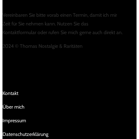
Vereinbaren Sie bitte vorab einen Termin, damit ich mir
Zeit für Sie nehmen kann. Nutzen Sie das
Kontaktformular oder rufen Sie mich gerne auch direkt an.
2024 © Thomas Nostalgie & Raritäten
LINKS
Kontakt
Über mich
Impressum
Da­ten­schutz­er­klä­rung