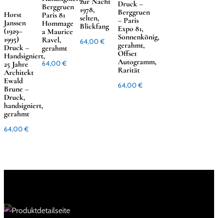
zur Nacht
Druck –
Berggruen
1978,
Berggruen
Horst
Paris 81
selten,
– Paris
Janssen
Hommage
Blickfang
Expo 81,
(1929–
a Maurice
Sonnenkönig,
1995)
Ravel,
64,00
€
gerahmt,
Druck –
gerahmt
Offset
Handsigniert,
Autogramm,
25 Jahre
64,00
€
Rarität
Architekt
Ewald
64,00
€
Brune –
Druck,
handsigniert,
gerahmt
64,00
€