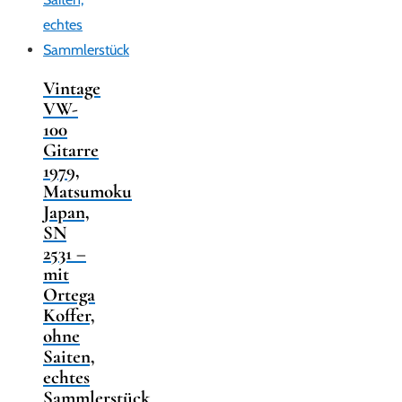
Vintage
VW-
100
Gitarre
1979,
Matsumoku
Japan,
SN
2531 –
mit
Ortega
Koffer,
ohne
Saiten,
echtes
Sammlerstück