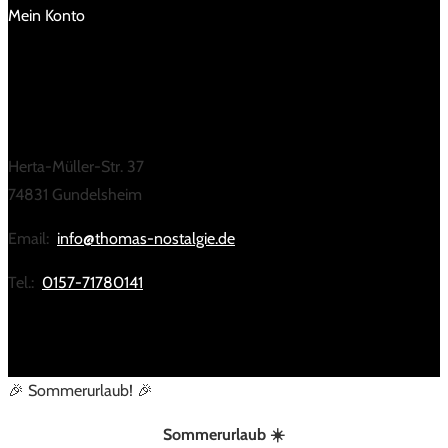
Mein Konto
KONTAKT
Herta-Müller-Str. 37
74831 Gundelsheim
Email:
info@thomas-nostalgie.de
Tel.:
0157-71780141
🎉 Sommerurlaub! 🎉
Sommerurlaub ☀️