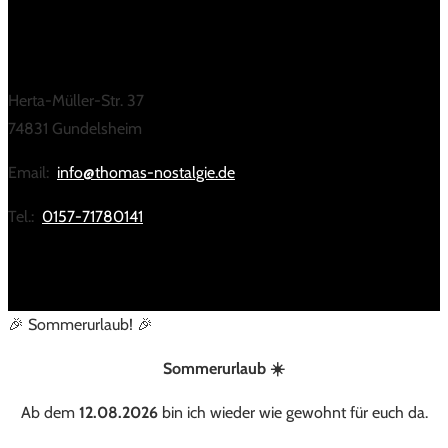
KONTAKT
Herta-Müller-Str. 37
74831 Gundelsheim
Email:
info@thomas-nostalgie.de
Tel.:
0157-71780141
🎉 Sommerurlaub! 🎉
Sommerurlaub ☀️
Ab dem
12.08.2026
bin ich wieder wie gewohnt für euch da.