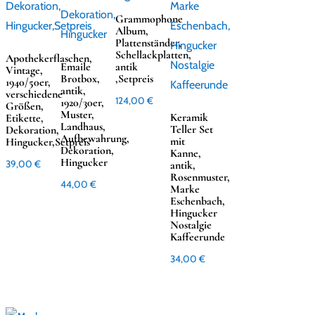
Grammophone
Album,
Plattenständer,
Schellackplatten,
Apothekerflaschen,
Emaile
antik
Vintage,
Brotbox,
,Setpreis
1940/50er,
antik,
verschiedene
124,00
€
1920/30er,
Größen,
Muster,
Keramik
Etikette,
Landhaus,
Teller Set
Dekoration,
Aufbewahrung,
mit
Hingucker,Setpreis
Dekoration,
Kanne,
Hingucker
39,00
€
antik,
Rosenmuster,
44,00
€
Marke
Eschenbach,
Hingucker
Nostalgie
Kaffeerunde
34,00
€