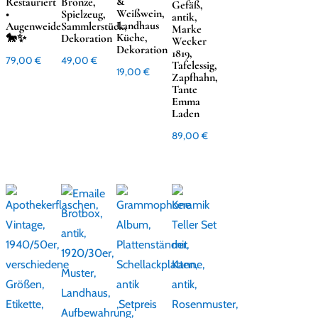
&
Restauriert
Bronze,
Gefäß,
Weißwein,
•
Spielzeug,
antik,
Landhaus
Augenweide
Sammlerstück,
Marke
Küche,
🐎✨
Dekoration
Wecker
Dekoration
1819,
79,00
€
49,00
€
Tafelessig,
19,00
€
Zapfhahn,
Tante
Emma
Laden
89,00
€