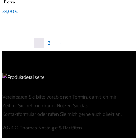
,Retro
34,00
€
1
2
→
Vereinbaren Sie bitte vorab einen Termin, damit ich mir
Zeit für Sie nehmen kann. Nutzen Sie das
Kontaktformular oder rufen Sie mich gerne auch direkt an.
2024 © Thomas Nostalgie & Raritäten