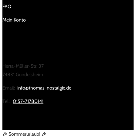
FAQ
Mein Konto
KONTAKT
Herta-Müller-Str. 37
74831 Gundelsheim
Email:
info@thomas-nostalgie.de
Tel.:
0157-71780141
🎉 Sommerurlaub! 🎉