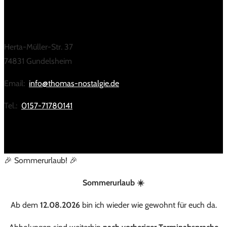
KONTAKT
Herta-Müller-Str. 37
74831 Gundelsheim
Email:
info@thomas-nostalgie.de
Tel.:
0157-71780141
🎉 Sommerurlaub! 🎉
Sommerurlaub ☀️
Ab dem
12.08.2026
bin ich wieder wie gewohnt für euch da.