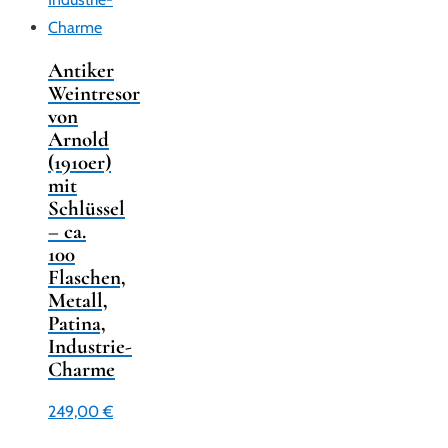
Antiker
Weintresor
von
Arnold
(1910er)
mit
Schlüssel
– ca.
100
Flaschen,
Metall,
Patina,
Industrie-
Charme
249,00
€