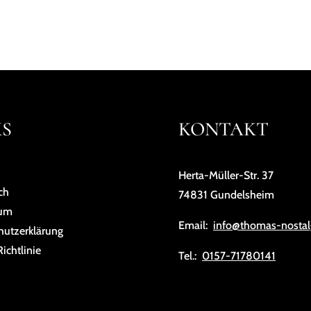
KS
KONTAKT
Herta-Müller-Str. 37
ch
74831 Gundelsheim
sum
Email:
info@thomas-nostal
hutz­er­klä­rung
ichtlinie
Tel.:
0157-71780141