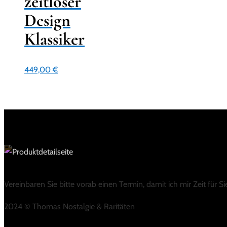
zeitloser
Design
Klassiker
449,00
€
Vereinbaren Sie bitte vorab einen Termin, damit ich mir Zeit für 
2024 © Thomas Nostalgie & Raritäten