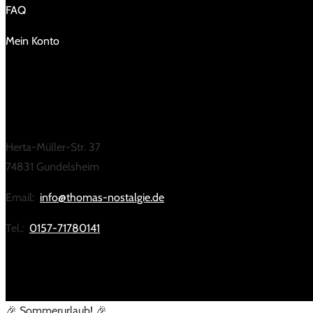
FAQ
Mein Konto
KONTAKT
Herta-Müller-Str. 37
74831 Gundelsheim
Email:
info@thomas-nostalgie.de
Tel.:
0157-71780141
🎉 Sommerurlaub! 🎉