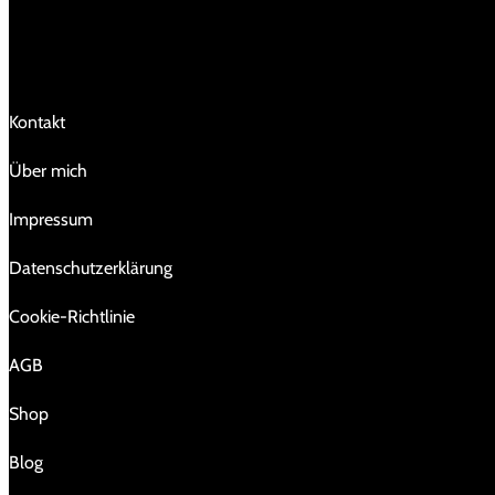
LINKS
Kontakt
Über mich
Impressum
Da­ten­schutz­er­klä­rung
Cookie-Richtlinie
AGB
Shop
Blog