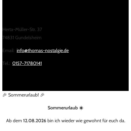
KONTAKT
Herta-Müller-Str. 37
74831 Gundelsheim
Email:
info@thomas-nostalgie.de
Tel.:
0157-71780141
🎉 Sommerurlaub! 🎉
Sommerurlaub ☀️
Ab dem
12.08.2026
bin ich wieder wie gewohnt für euch da.