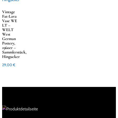
Vintage
Fat-Lava
Vase WE
LT –
WELT
West
German
Pottery,
1960er –
Sammlerstück,
Hingucker
29,00
€