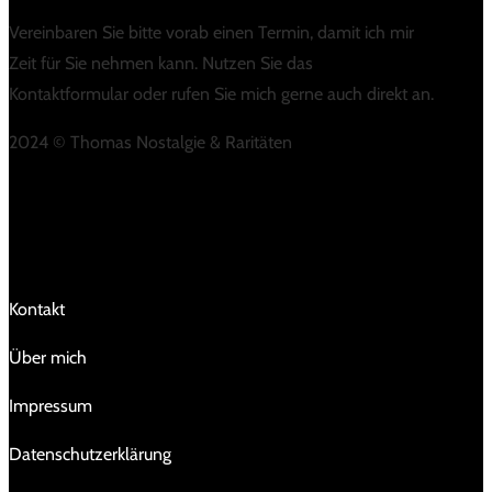
Vereinbaren Sie bitte vorab einen Termin, damit ich mir
Zeit für Sie nehmen kann. Nutzen Sie das
Kontaktformular oder rufen Sie mich gerne auch direkt an.
2024 © Thomas Nostalgie & Raritäten
LINKS
Kontakt
Über mich
Impressum
Da­ten­schutz­er­klä­rung