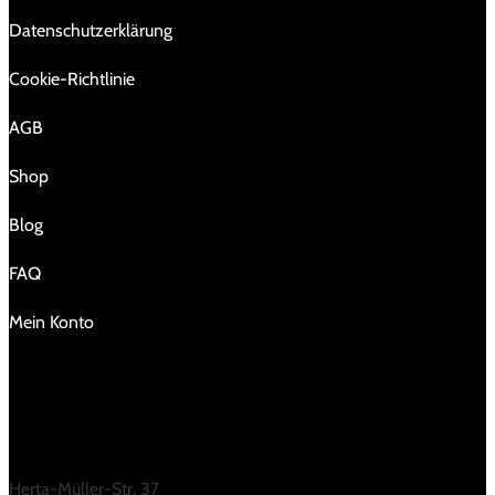
Da­ten­schutz­er­klä­rung
Cookie-Richtlinie
AGB
Shop
Blog
FAQ
Mein Konto
KONTAKT
Herta-Müller-Str. 37