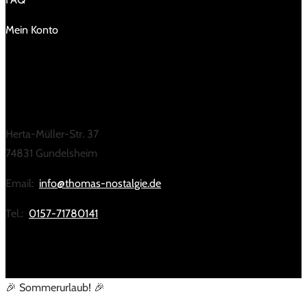
Mein Konto
KONTAKT
Herta-Müller-Str. 37
74831 Gundelsheim
Email:
info@thomas-nostalgie.de
Tel.:
0157-71780141
🎉 Sommerurlaub! 🎉