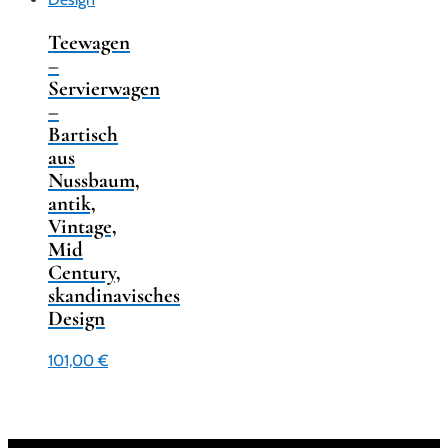
Teewagen
–
Servierwagen
–
Bartisch
aus
Nussbaum,
antik,
Vintage,
Mid
Century,
skandinavisches
Design
101,00
€