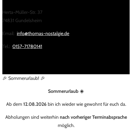
Herta-Müller-Str. 37
74831 Gundelsheim
Email:
info@thomas-nostalgie.de
Tel.:
0157-71780141
🎉 Sommerurlaub! 🎉
Sommerurlaub ☀️
Ab dem
12.08.2026
bin ich wieder wie gewohnt für euch da.
Abholungen sind weiterhin
nach vorheriger Terminabsprache
möglich.