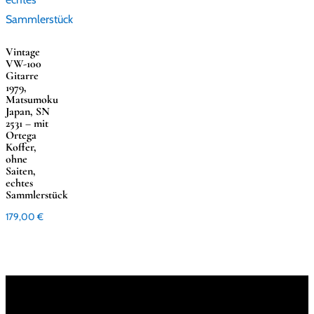
Vintage
VW-100
Gitarre
1979,
Matsumoku
Japan, SN
2531 – mit
Ortega
Koffer,
ohne
Saiten,
echtes
Sammlerstück
179,00
€