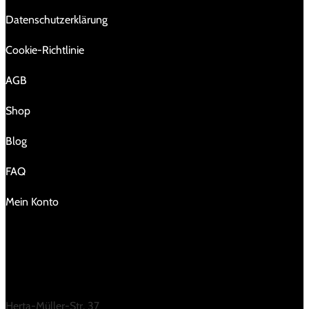
Da­ten­schutz­er­klä­rung
Cookie-Richtlinie
AGB
Shop
Blog
FAQ
Mein Konto
KONTAKT
Herta-Müller-Str. 37