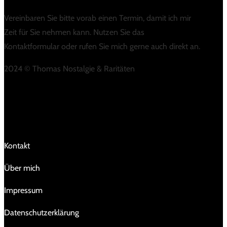
Vereinbaren Sie bitte vorab einen Termin, damit ich mir
Zeit für Sie nehmen kann. Nutzen Sie das
Kontaktformular oder rufen Sie mich gerne auch direkt an.
2024 © Thomas Nostalgie & Raritäten
LINKS
Kontakt
Über mich
Impressum
Da­ten­schutz­er­klä­rung