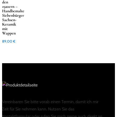
den
1920ern –
Handbemalte
Siebenbürger
Sachsen-
Keramik
mit
Wappen
89,00
€
Vereinbaren Sie bitte vorab einen Termin, damit ich mir
Zeit für Sie nehmen kann. Nutzen Sie das
Kontaktformular oder rufen Sie mich gerne auch direkt an.