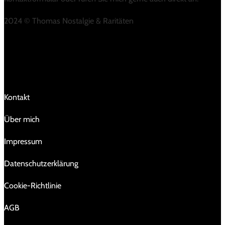
2024 © Thomas Nostalgie & Raritäten
LINKS
Kontakt
Über mich
Impressum
Da­ten­schutz­er­klä­rung
Cookie-Richtlinie
AGB